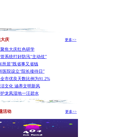
焦大庆
更多>>
网聚焦大庆红色研学
管系统打好防汛“主动仗”
有所居”既省事又省钱
所医院设立“院长接待日”
全市优良天数比例为91.2%
洁文化 涵养文明新风
守护龙凤湿地一汪碧水
题活动
更多>>