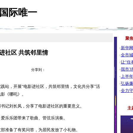
8国际唯一
聚
·
新华
进社区 共筑邻里情
·
全市城
·
让“住
·
我市3
分享到：
·
上半年
·
弘扬廉
站，开展“电影进社区，共筑邻里情，文化共分享”活
·
全力
电影《哪吒》。
书记刘长凤，分享了电影进社区的重要意义。
主
爱乐乐团带来了歌曲、管弦乐演奏。
部准备了有奖问答，为居民发放了小礼物。