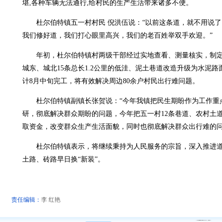
堪,各种车辆无法通行,给村民的生产生活带来诸多不便。
杜尔伯特镇五一村村民 倪洪伍说：“以前这条道，就不用说了
我们修好道，我们打心眼里高兴，我们的老百姓举双手欢迎。”
年初，杜尔伯特镇村两级干部经过实地查看、测量核实，制定
城东、城北15条总长1.2公里的低洼、泥土巷道改造升级为水泥路
计8月中旬完工，将有效解决周边80余户村民出行难问题。
杜尔伯特镇副镇长张贺说：“今年我镇把民生期盼作为工作重
研，彻底解决群众期盼的问题，今年把五一村12条巷道、农村土
取资金，改变群众生产生活面貌，同时也彻底解决群众出行难的问
杜尔伯特镇表示，将继续秉持为人民服务的宗旨，深入推进道
土路、砖路早日换“新装”。
责任编辑：
李 红艳