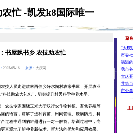
农忙 -凯发k8国际唯一
聚
·
“大庆
：书屋飘书乡 农技助农忙
·
市委社
·
满满的
：
2025-05-16
来源：
大庆网
·
我市各
·
大庆开
·
共筑百
农技人员走进敖林西伯乡好尔陶村农家书屋，开展农业
·
市外事
“科技助农大礼包”，切实提升村民科学种养水平。
，农技专家围绕玉米大垄双行农作物种植、畜禽养殖等
主
易懂的语言，讲解了选种育苗、田间管理、疫病防治、科
生产过程中遇到的难题进行一对一解答。培训过程中，专
们更直观地了解种养新技术、新方法的优势和应用效果。