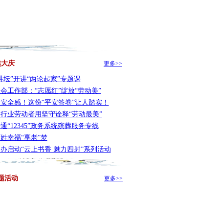
焦大庆
更多>>
讲坛”开讲“两论起家”专题课
会工作部：“志愿红”绽放“劳动美”
安全感！这份“平安答卷”让人踏实！
行业劳动者用坚守诠释“劳动最美”
通“12345”政务系统殡葬服务专线
姓幸福“享老”梦
办启动“云上书香 魅力四射”系列活动
题活动
更多>>