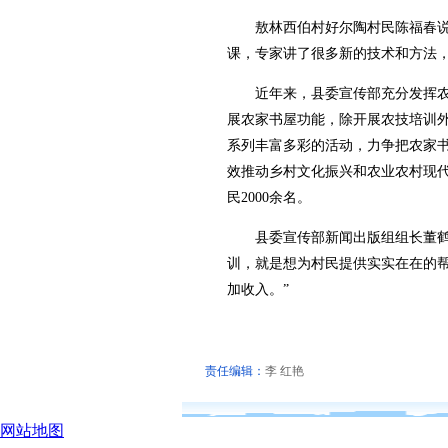
敖林西伯村好尔陶村民陈福春说：
课，专家讲了很多新的技术和方法，
近年来，县委宣传部充分发挥农
展农家书屋功能，除开展农技培训
系列丰富多彩的活动，力争把农家
效推动乡村文化振兴和农业农村现代
民2000余名。
县委宣传部新闻出版组组长董鹤说
训，就是想为村民提供实实在在的
加收入。”
责任编辑：
李 红艳
网站地图