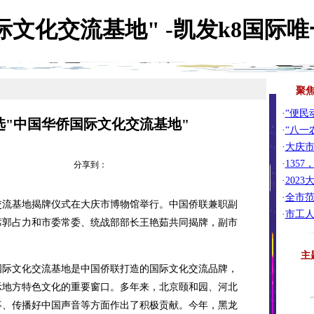
文化交流基地" -凯发k8国际唯
聚
·
“便民
选"中国华侨国际文化交流基地"
·
“八一
·
大庆
·
135
分享到：
·
202
·
全市
交流基地揭牌仪式在大庆市博物馆举行。中国侨联兼职副
·
市工
席郭占力和市委常委、统战部部长王艳茹共同揭牌，副市
主
际文化交流基地是中国侨联打造的国际文化交流品牌，
示地方特色文化的重要窗口。多年来，北京颐和园、河北
事、传播好中国声音等方面作出了积极贡献。今年，黑龙