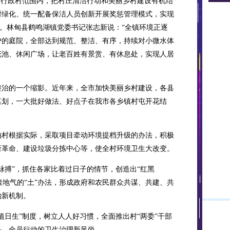
2个行政村范围内，把村庄清洁行动和美丽乡村建设有机结
树绿化、统一配备保洁人员创新开展奖惩管理模式，实现
升”。林甸县鹤鸣湖镇党委书记张志新说：“全镇环境正逐
户的庭院，全部达到规范、整洁、有序，持续对小微水体
花池、休闲广场，让老百姓有景赏、有休息处，实现人居
治的一个缩影。近年来，全市加快美丽乡村建设，各县
谋划，一大批好做法、好点子在我市各乡镇村屯开花结
村根据实际，采取项目牵动环境提档升级的办法，积极
所革命、建设垃圾分拣中心等，使全村环境卫生大改变。
搏”，抓住各家比着过日子的情节，创造出“红黑
个接地气的“土”办法，形成政府和农民群众共谋、共建、共
治新机制。
日生”制度，树立人人好习惯，全面推出村“两委”干部
头、全员行动的卫生治理新风尚。