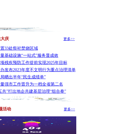
焦大庆
更多>>
置33处祭祀焚烧区域
量基础设施“一站式”服务显成效
项残疾预防工作提前实现2025年目标
办发布2023年度不文明行为重点治理清单
局晒出半年“民生成绩单”
质量强市工作晋升为一档全省第二名
五共”打出地企共建基层治理“组合拳”
题活动
更多>>