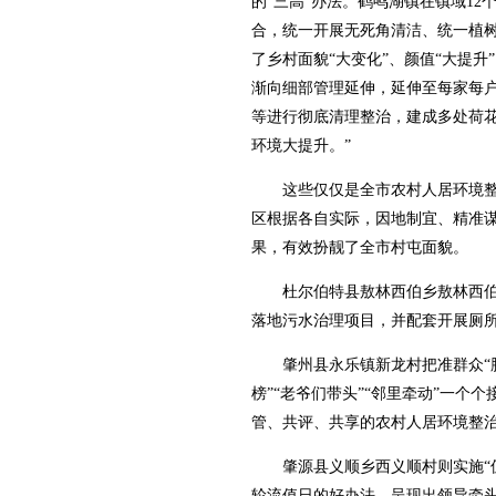
的“三高”办法。鹤鸣湖镇在镇域1
合，统一开展无死角清洁、统一植
了乡村面貌“大变化”、颜值“大提
渐向细部管理延伸，延伸至每家每
等进行彻底清理整治，建成多处荷
环境大提升。”
这些仅仅是全市农村人居环境整
区根据各自实际，因地制宜、精准
果，有效扮靓了全市村屯面貌。
杜尔伯特县敖林西伯乡敖林西伯
落地污水治理项目，并配套开展厕
肇州县永乐镇新龙村把准群众“脉
榜”“老爷们带头”“邻里牵动”一个
管、共评、共享的农村人居环境整
肇源县义顺乡西义顺村则实施“值
轮流值日的好办法，呈现出领导牵