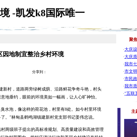
 -凯发k8国际唯一
聚
·
大庆设
区因地制宜整治乡村环境
·
大庆质
·
我市七
·
市文明
分享到：
·
市民政
·
我市
建新村，道路两旁绿树成荫、沿路鲜花争奇斗艳，村头
·
“五联
惬意地垂钓，眼前的环境美如一幅画，让人心旷神怡。
臭水泡，像这样的荷花池，村里有8处。如今村里环境
主
了。”林甸县鹤鸣湖镇建新村党支部书记姜伟忠说。
村两级班子提出的高标准规划、高质量建设和高效管理