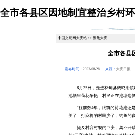
全市各县区因地制宜整治乡村环境
中国文明网大庆站 >> 聚焦大庆
全市各县
发布时间：
2023-08-28
来源：
大庆日报
8月25日，走进林甸县鹤鸣湖镇
池塘里荷花争艳，村民正在池塘边
“往前数4年，眼前的荷花池还是
美了，打麻将的村民少了，钓鱼的多
提及村容村貌的巨变，离不开镇