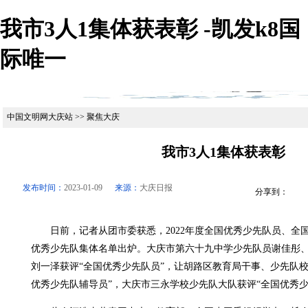
我市3人1集体获表彰 -凯发k8国
际唯一
中国文明网大庆站 >> 聚焦大庆
我市3人1集体获表彰
发布时间：
2023-01-09
来源：
大庆日报
分享到：
日前，记者从团市委获悉，2022年度全国优秀少先队员、全
优秀少先队集体名单出炉。大庆市第六十九中学少先队员谢佳彤
刘一泽获评“全国优秀少先队员”，让胡路区教育局干事、少先队校
优秀少先队辅导员”，大庆市三永学校少先队大队获评“全国优秀少