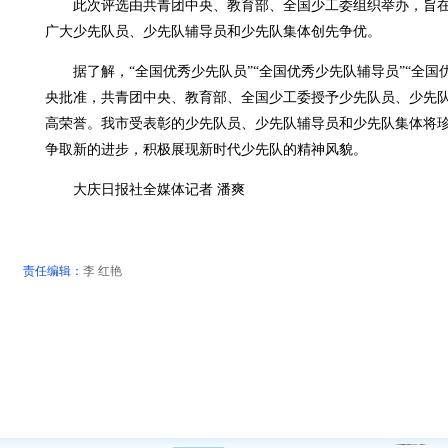
此次评选由共青团中央、教育部、全国少工委组织举办，旨在
广大少先队员、少先队辅导员和少先队集体创先争优。
据了解，“全国优秀少先队员”“全国优秀少先队辅导员”“全国
央批准，共青团中央、教育部、全国少工委授予少先队员、少先
高荣誉。我市受表彰的少先队员、少先队辅导员和少先队集体将
争取新的进步，积极展现新时代少先队的精神风貌。
大庆日报社全媒体记者 潘爽
责任编辑：
李 红艳