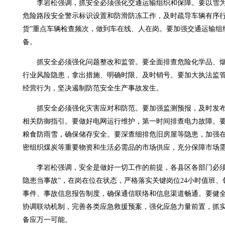
李岩松强调，抓安全必须强化交通运输组织和保障。要以雪为
危险路段安全警示标识设置和防滑防冻工作，及时疏导车辆有序行
货”重点车辆检查频次，做到车在线、人在岗。要加强交通运输组
备。
抓安全必须强化问题整改和监管。要全面排查危险化学品、烟
行业风险隐患，拿出措施、明确时限、及时销号。要加大执法监
经营行为，坚决遏制防范安全生产事故发生。
抓安全必须强化灾害应对和防范。要加强监测预报，及时发布
相关防御指引。要做好电网运行维护，第一时间排查电力故障。
粮食防雨雪，确保储存安全。要深查细排危旧房屋等隐患，加强
密组织煤炭等重要物资和生活必需品的市场供应，充分保障市场
李岩松强调，安全是做好一切工作的前提，各县区各部门必须
隐患当事故”，在岗在位在状态，严格落实关键岗位24小时值班
事件、事故信息报告制度，确保通信联络和信息渠道畅通。要健
协调联动机制，完善各类应急救援预案，强化应急力量前置，抓
备应万一可能。