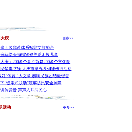
焦大庆
更多>>
构建四级非遗体系赋能文旅融合
市殡葬协会捐赠物资关爱困境儿童
大庆：200多个湖泊就是200多个文化圈
民禁毒防线 大庆市举办系列徒步行活动
做好"体育 "大文章 奏响民族团结最强音
下“链条式联动”筑牢防汛安全屏障
讲传党音 声声入耳润民心
题活动
更多>>