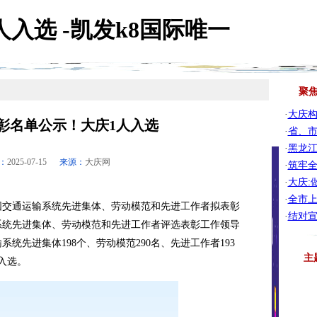
入选 -凯发k8国际唯一
聚
·
大庆
彰名单公示！大庆1人入选
·
省、
·
黑龙江
：
2025-07-15
来源：
大庆网
·
筑牢全
·
大庆:
·
全市上
交通运输系统先进集体、劳动模范和先进工作者拟表彰
·
结对宣
系统先进集体、劳动模范和先进工作者评选表彰工作领导
统先进集体198个、劳动模范290名、先进工作者193
主
入选。