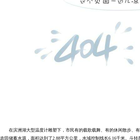
在滨洲湖大型温度计雕塑下，市民有的载歌载舞、有的休闲散步、有的健
农田储蓄水源，面积达到了2.88平方公里，水域控制线长6.16千米。