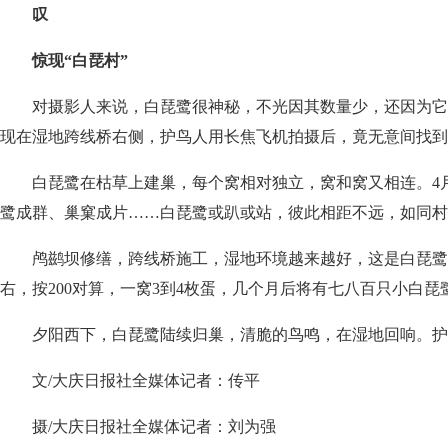
叹
惊现“白琵村”
对摄影人来说，白琵鹭很神秘，不光因其数量少，还因为它
现在湿地跨线桥右侧，护鸟人用长焦飞机拍摄后，竟无意间找到
白琵鹭在枯草上建巢，每个窝相对独立，窝和窝又相连。4
鹭成群、巢窠成片……白琵鹭或趴或站，彼此相距不远，如同村
鸬鹚坝修缮，跨线桥施工，湿地环境越来越好，这是白琵鹭‘
右，按200对算，一窝3到4枚蛋，几个月后将有七八百只小白
夕阳西下，白琵鹭陆续归巢，清脆的鸟鸣，在湿地回响。护
文/大庆日报社全媒体记者：传平
摄/大庆日报社全媒体记者：刘为强