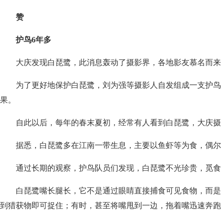
赞
护鸟6年多
大庆发现白琵鹭，此消息轰动了摄影界，各地影友慕名而来
为了更好地保护白琵鹭，刘为强等摄影人自发组成一支护鸟
果。
自此以后，每年的春末夏初，经常有人看到白琵鹭，大庆摄
据悉，白琵鹭多在江南一带生息，主要以鱼虾等为食，偶尔
通过长期的观察，护鸟队员们发现，白琵鹭不光珍贵，觅食
白琵鹭嘴长腿长，它不是通过眼睛直接捕食可见食物，而是
到猎获物即可捉住；有时，甚至将嘴甩到一边，拖着嘴迅速奔跑