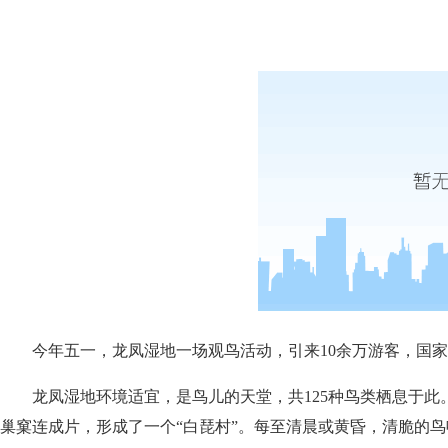
今年五一，龙凤湿地一场观鸟活动，引来10余万游客，国
龙凤湿地环境适宜，是鸟儿的天堂，共125种鸟类栖息于此
巢窠连成片，形成了一个“白琵村”。每至清晨或黄昏，清脆的