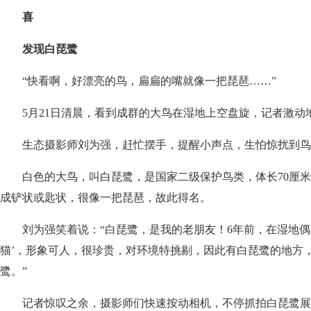
喜
发现白琵鹭
“快看啊，好漂亮的鸟，扁扁的嘴就像一把琵琶……”
5月21日清晨，看到成群的大鸟在湿地上空盘旋，记者激动
生态摄影师刘为强，赶忙摆手，提醒小声点，生怕惊扰到鸟
白色的大鸟，叫白琵鹭，是国家二级保护鸟类，体长70厘
成铲状或匙状，很像一把琵琶，故此得名。
刘为强笑着说：“白琵鹭，是我的老朋友！6年前，在湿地
猫’，形象可人，很珍贵，对环境特挑剔，因此有白琵鹭的地方
鹭。”
记者惊叹之余，摄影师们快速按动相机，不停抓拍白琵鹭展